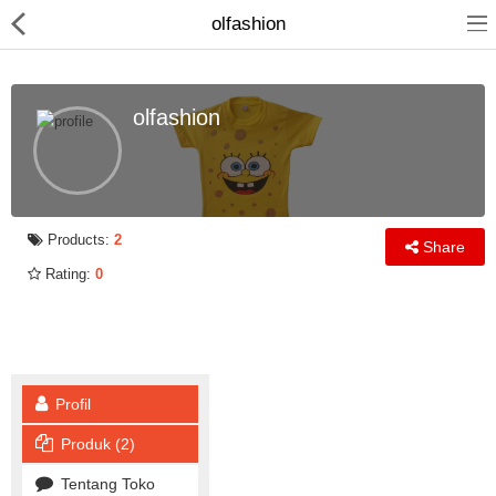
olfashion
olfashion
Jam Tangan
Kacamata
Products:
2
Share
Rating:
0
Kecantikan
Kesehatan
Mainan
Profil
Makanan & Minuman
Produk (2)
Pakaian Anak
Tentang Toko