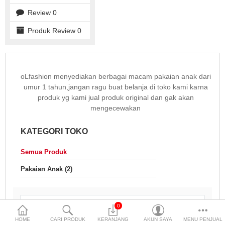
Pakaian Pria
Review 0
Produk Review 0
Pakaian Wanita
Perlengkapan Bayi
Perlengkapan Olahraga
oLfashion menyediakan berbagai macam pakaian anak dari
umur 1 tahun,jangan ragu buat belanja di toko kami karna
Perlengkapan Rumah Tangga
produk yg kami jual produk original dan gak akan
mengecewakan
Perlengkapan Sekolah
KATEGORI TOKO
Sepatu Pria
Semua Produk
Sepatu Wanita
Pakaian Anak (2)
Sparepart
Tas Pria
0
Compare (0)
Daftar
HOME
CARI PRODUK
KERANJANG
AKUN SAYA
MENU PENJUAL
Tas Wanita
Permintaan (0)