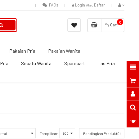
FAQs
Login
Daftar
Atau
0
My Cart
Pakaian Pria
Pakaian Wanita
Pria
Sepatu Wanita
Sparepart
Tas Pria
Tampilkan:
Bandingkan Produk (0)