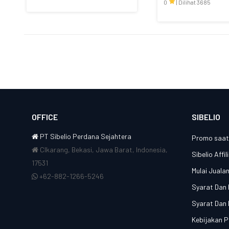
0
|
Dilihat 3685
OFFICE
SIBELIO
PT Sibelio Perdana Sejahtera
Promo saat 
CIkarang, Bekasi, Jawa Barat, Indonesia,
Sibelio Affi
17531
Mulai Juala
+62-882-1266-5246
Syarat Dan 
Syarat Dan 
Kebijakan 