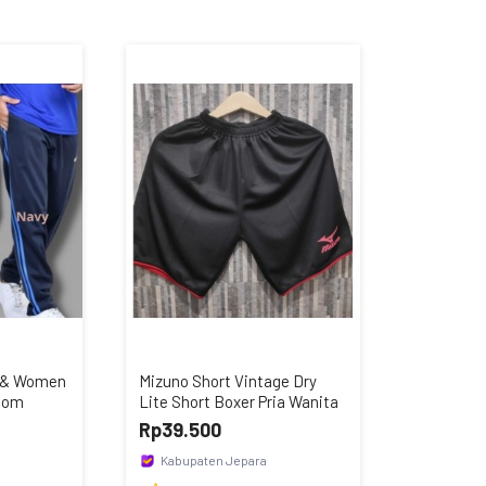
n & Women
Mizuno Short Vintage Dry
ttom
Lite Short Boxer Pria Wanita
Rp39.500
Kabupaten Jepara
la
Toko Konveksi Syakila