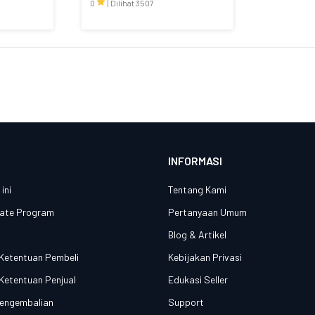
0
|
Dilihat 3507
INFORMASI
ini
Tentang Kami
liate Program
Pertanyaan Umum
n
Blog & Artikel
Ketentuan Pembeli
Kebijakan Privasi
Ketentuan Penjual
Edukasi Seller
Pengembalian
Support