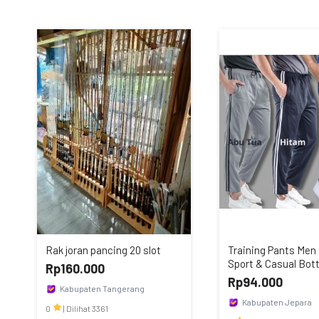
Rak joran pancing 20 slot
Training Pants Me
Sport & Casual Bo
Rp160.000
Rp94.000
Kabupaten Tangerang
Berkahrezeki01
Kabupaten Jepara
0
|
Dilihat 3361
Toko Konveksi Syaki