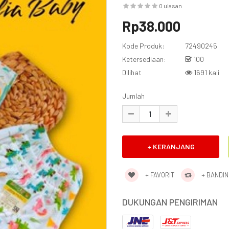
0 ulasan
Rp38.000
Kode Produk:
72490245
Ketersediaan:
100
Dilihat
1691 kali
Jumlah
+ FAVORIT
+ BANDI
DUKUNGAN PENGIRIMAN