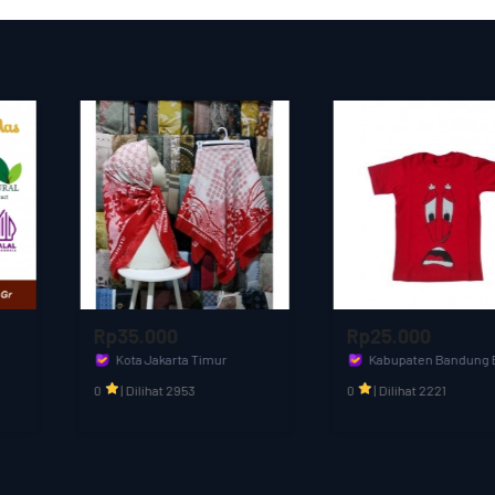
dahulu kualitas produk ny
Rp35.000
Rp25.000
Kota Jakarta Timur
Kabupaten Bandung Barat
Aditia Kids & Fashion
olfashion
0
|
Dilihat 2953
0
|
Dilihat 2221