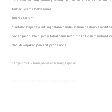
terbaru warna baby series
100 % real pict
3 setelan baju bayi kutung celana pendek bahan pe double motif 
bahan pe double di jamin tebal halus lembut dan tidak membuat irit
dan di kerjakan penjahit propesional.
harga produk baru,order ecer harga grosir
setelan neci kutung satelan bayi baru lahir
3 setelan isi 6 pcs
.