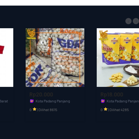
‹
›
Rp20.000
Rp18.000
Kota Padang Panjang
Kota Padang Panjang
Toko Baba
Toko Baba
0
|
Dilihat 8615
0
|
Dilihat 4285