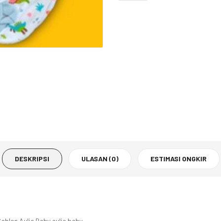
DESKRIPSI
ULASAN (0)
ESTIMASI ONGKIR
ablon Aulia Baby aulia baby