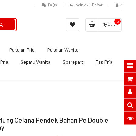
FAQs
Login
Daftar
Atau
0
My Cart
Pakaian Pria
Pakaian Wanita
Pria
Sepatu Wanita
Sparepart
Tas Pria
Kutung Celana Pendek Bahan Pe Double
by