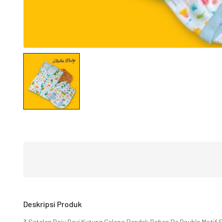
Deskripsi Produk
3 Setelan Baju Bayi Kutung Celana Pendek Bahan Pe Double Motif S