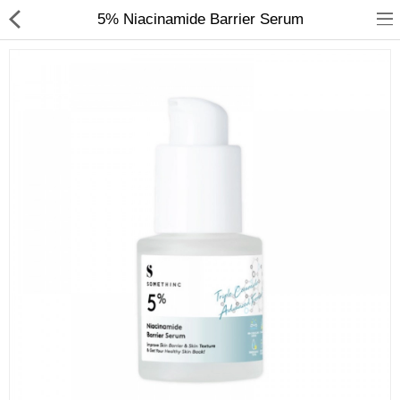
5% Niacinamide Barrier Serum
Jam Tangan
Kacamata
Kecantikan
Kesehatan
Mainan
Makanan & Minuman
Pakaian Anak