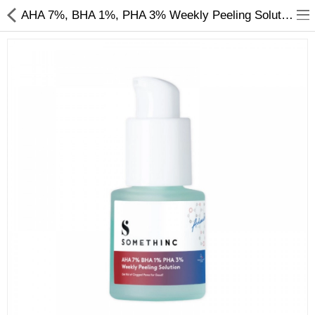
AHA 7%, BHA 1%, PHA 3% Weekly Peeling Solution
Jam Tangan
Kacamata
Kecantikan
Kesehatan
Mainan
Makanan & Minuman
Pakaian Anak