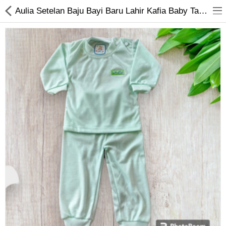
Aulia Setelan Baju Bayi Baru Lahir Kafia Baby Tangan Panjang Dan Celana Panjang Bahan Tc Double Polos
Jam Tangan
Kacamata
Kecantikan
Kesehatan
Mainan
Makanan & Minuman
Pakaian Anak