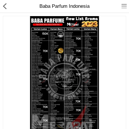
Baba Parfum Indonesia
Jam Tangan
Kacamata
Kecantikan
Kesehatan
Mainan
Makanan & Minuman
Pakaian Anak