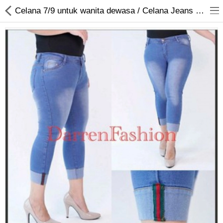
Celana 7/9 untuk wanita dewasa / Celana Jeans Wanita 7/9 Lipat Strip / Celana Cewek Best Seller
Jam Tangan
Kacamata
Kecantikan
Kesehatan
Mainan
Makanan & Minuman
Pakaian Anak