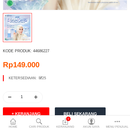
Pakaian Pria
Pakaian Wanita
Perlengkapan Bayi
Perlengkapan Olahraga
KODE PRODUK:
44686227
Perlengkapan Rumah Tangga
Rp149.000
Perlengkapan Sekolah
KETERSEDIAAN:
25
Sepatu Pria
Sepatu Wanita
Sparepart
Tas Pria
0
Compare (0)
Daftar
HOME
CARI PRODUK
KERANJANG
AKUN SAYA
MENU PENJUAL
Tas Wanita
Permintaan (0)