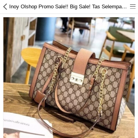
Inoy Olshop Promo Sale!! Big Sale! Tas Selempang Wanita Tas Slempang Wanita Lev Rante Tutup Tas Wanita Elegan 2021
Jam Tangan
Kacamata
Kecantikan
Kesehatan
Mainan
Makanan & Minuman
Pakaian Anak