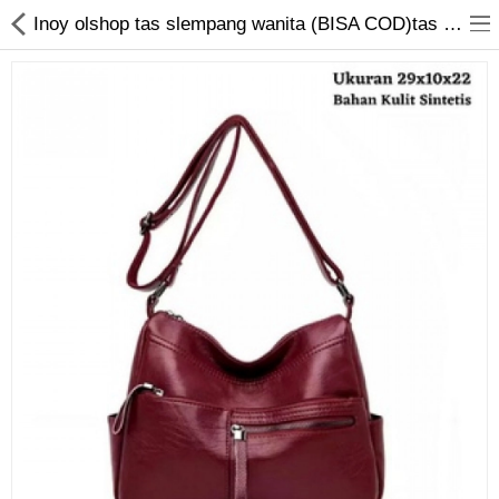
Inoy olshop tas slempang wanita (BISA COD)tas tenteng tas wanita Alika New
Jam Tangan
Kacamata
Kecantikan
Kesehatan
Mainan
Makanan & Minuman
Pakaian Anak