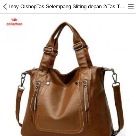
Inoy OlshopTas Selempang Sliting depan 2/Tas Tali Panjang/Tas Jinjing
Jam Tangan
Kacamata
Kecantikan
Kesehatan
Mainan
Makanan & Minuman
Pakaian Anak