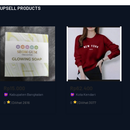
#onlineshopindonesia #onlineshopbandung #onlineshopsurabaya 
UPSELL PRODUCTS
Rp62.400
Rp40.000
Kota Kendari
Kota Jakarta Barat
Cahaya muslim
CANGKIR MAS OFFICIAL
0
|
Dilihat 3077
0
|
Dilihat 2587