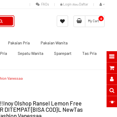
FAQs
Login
Daftar
Atau
0
My Cart
Pakaian Pria
Pakaian Wanita
Pria
Sepatu Wanita
Sparepart
Tas Pria
shion Vanessaa
e!!Inoy Olshop Ransel Lemon Free
AR DITEMPAT{BISA COD}l NewTas
Fashion Vanessaa