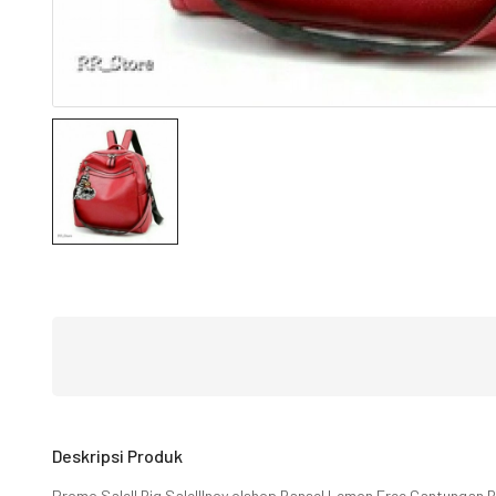
Deskripsi Produk
Promo Sale!! Big Sale!!Inoy olshop Ransel Lemon Free Gantunga