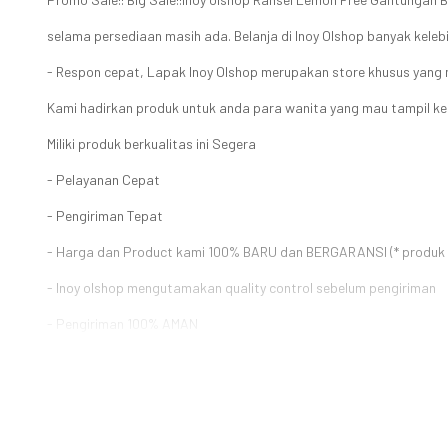
selama persediaan masih ada. Belanja di Inoy Olshop banyak keleb
- Respon cepat, Lapak Inoy Olshop merupakan store khusus yang 
Kami hadirkan produk untuk anda para wanita yang mau tampil ke
Miliki produk berkualitas ini Segera
- Pelayanan Cepat
- Pengiriman Tepat
- Harga dan Product kami 100% BARU dan BERGARANSI (* produk 
- Inoy olshop mengutamakan quality control sebelum pengiriman
- Pengiriman 100% AMAN
#tasmurah#dompetmurah#grosirmurah#Bajumurah#tascantikmur