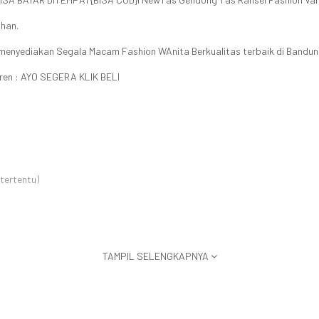
ihan.
menyediakan Segala Macam Fashion WAnita Berkualitas terbaik di Bandun
ren : AYO SEGERA KLIK BELI
tertentu)
TAMPIL SELENGKAPNYA
ah #dompetmurah#grosirkalimantanmurah#onlinemurah#serbamurah#on