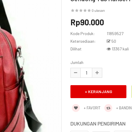
0 ulasan
Rp90.000
Kode Produk:
11859527
Ketersediaan:
50
Dilihat
13367 kali
Jumlah
+ FAVORIT
+ BANDI
DUKUNGAN PENGIRIMAN