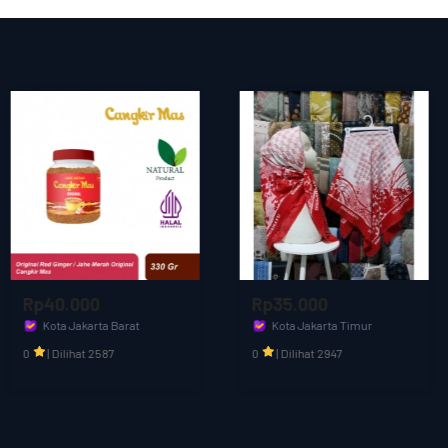
#onlineshopterpercaya#ranselmurah #olshopjogja
Rp35.000
Rp25.000
Kota Jakarta Timur
Kabupaten Bandung Barat
Aditia Kids & Fashion
olfashion
0
|
Dilihat 2947
0
|
Dilihat 2217