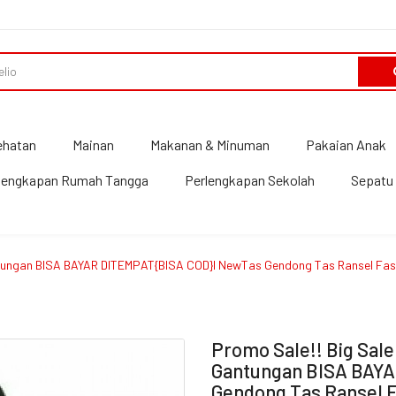
ehatan
Mainan
Makanan & Minuman
Pakaian Anak
lengkapan Rumah Tangga
Perlengkapan Sekolah
Sepatu 
antungan BISA BAYAR DITEMPAT{BISA COD}l NewTas Gendong Tas Ransel Fa
Promo Sale!! Big Sal
Gantungan BISA BAY
Gendong Tas Ransel 