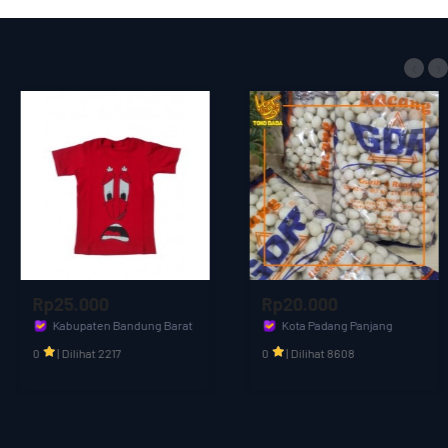
‹
›
Rp20.000
Rp18.000
Kota Padang Panjang
Kota Padang Panjang
Toko Baba
Toko Baba
0
|
Dilihat 8608
0
|
Dilihat 4277