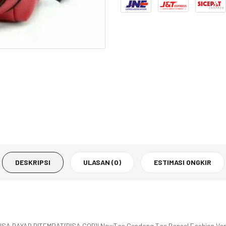
DESKRIPSI
ULASAN (0)
ESTIMASI ONGKIR
n BISA BAYAR DITEMPAT{BISA COD}l NewTas Gendong Tas Ransel Fashion Va