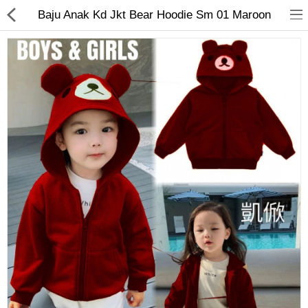
Baju Anak Kd Jkt Bear Hoodie Sm 01 Maroon
Jam Tangan
Kacamata
Kecantikan
Kesehatan
Mainan
Makanan & Minuman
Pakaian Anak