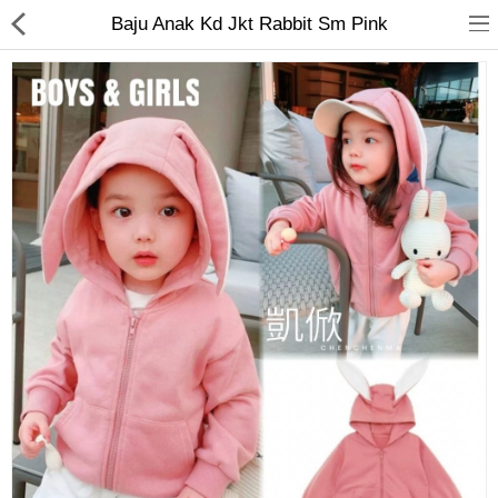
Baju Anak Kd Jkt Rabbit Sm Pink
Jam Tangan
Kacamata
Kecantikan
Kesehatan
Mainan
Makanan & Minuman
Pakaian Anak