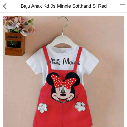
Baju Anak Kd Js Minnie Softhand Sl Red
Jam Tangan
Kacamata
Kecantikan
Kesehatan
Mainan
Makanan & Minuman
Pakaian Anak