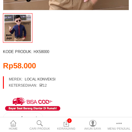
Pakaian Pria
Pakaian Wanita
Perlengkapan Bayi
Perlengkapan Olahraga
KODE PRODUK:
HX58000
Perlengkapan Rumah Tangga
Rp58.000
Perlengkapan Sekolah
MEREK:
LOCAL KONVEKSI
Sepatu Pria
KETERSEDIAAN:
12
Sepatu Wanita
Sparepart
Tas Pria
0
Compare (0)
Daftar
HOME
CARI PRODUK
KERANJANG
AKUN SAYA
MENU PENJUAL
Tas Wanita
Permintaan (0)