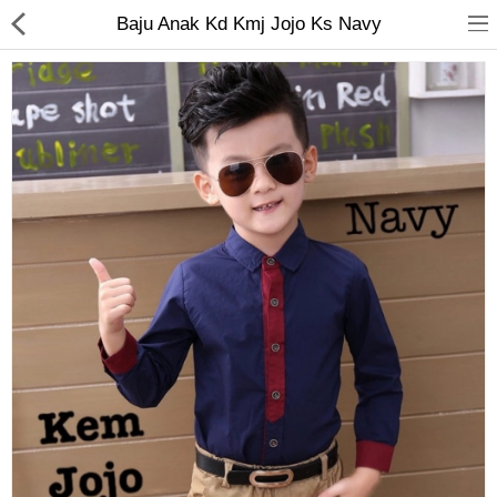
Baju Anak Kd Kmj Jojo Ks Navy
Jam Tangan
Kacamata
Kecantikan
Kesehatan
Mainan
Makanan & Minuman
Pakaian Anak