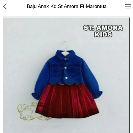
Baju Anak Kd St Amora Ff Marontua
Jam Tangan
Kacamata
Kecantikan
Kesehatan
Mainan
Makanan & Minuman
Pakaian Anak