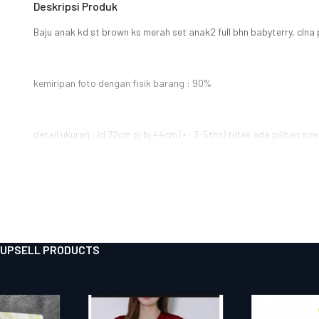
Deskripsi Produk
Baju anak kd st brown ks merah set anak2 full bhn babyterry, clna
kemiripan foto dengan fisik barang : 90%
detail ukuran : ld 72cm pj bj 44cm (+- 3-5thn) tidak ada pilihan size
UPSELL PRODUCTS