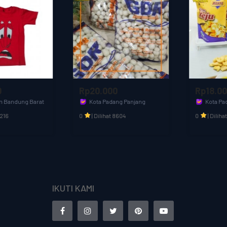
Rp20.000
Rp18.000
Kota Padang Panjang
Kota Padang Panjang
Toko Baba
Toko Baba
0
|
Dilihat 8604
0
|
Dilihat 4272
IKUTI KAMI