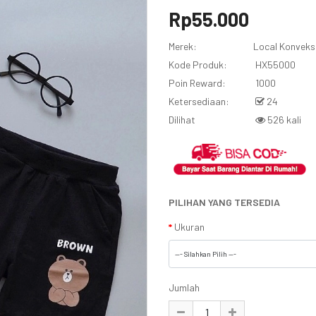
Rp55.000
Merek:
Local Konveks
Kode Produk:
HX55000
Poin Reward:
1000
Ketersediaan:
24
Dilihat
526 kali
PILIHAN YANG TERSEDIA
Ukuran
Jumlah