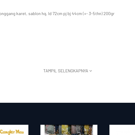
 pnggang karet, sablon hq, ld 72cm pj bj 44cm (+- 3-5thn) 200gr
TAMPIL SELENGKAPNYA