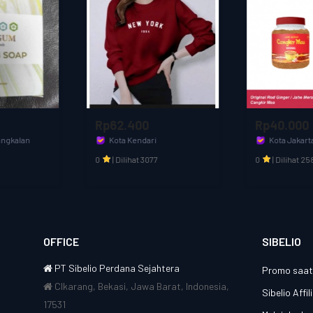
Rp62.400
Rp40.000
Kota Kendari
Kota Jakarta Barat
Cahaya muslim
CANGKIR MAS OFFICIAL
0
|
Dilihat 3077
0
|
Dilihat 2586
OFFICE
SIBELIO
PT Sibelio Perdana Sejahtera
Promo saat 
CIkarang, Bekasi, Jawa Barat, Indonesia,
Sibelio Affi
17531