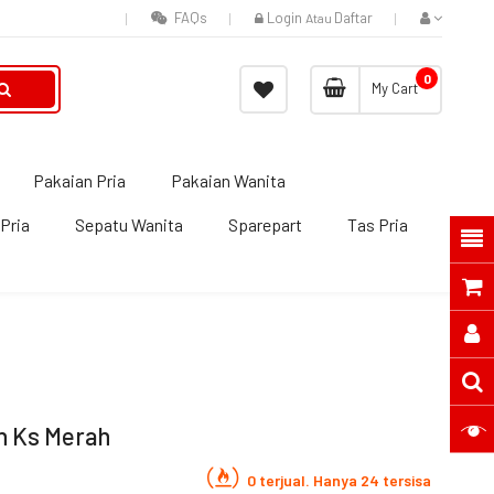
FAQs
Login
Daftar
Atau
0
My Cart
Pakaian Pria
Pakaian Wanita
Pria
Sepatu Wanita
Sparepart
Tas Pria
n Ks Merah
0 terjual. Hanya 24 tersisa