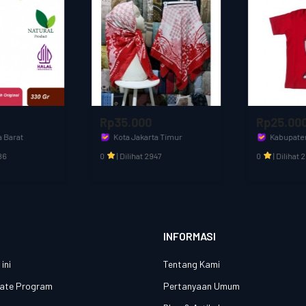
Rp35.000
Rp25.000
Kota Jakarta Timur
Kabupaten Bandung Barat
Aditia Kids & Fashion
olfashion
0
|
Dilihat 2947
0
|
Dilihat 2216
INFORMASI
ini
Tentang Kami
liate Program
Pertanyaan Umum