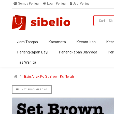
Semua Penjual
Login Penjual
Jadi Penjual
Jam Tangan
Kacamata
Kecantikan
Kes
Perlengkapan Bayi
Perlengkapan Olahraga
Per
Tas Wanita
Baju Anak Kd St Brown Ks Merah
LIHAT RINCIAN TOKO