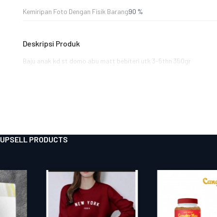
Kemiripan Foto Dengan Fisik Barang
90 %
Deskripsi Produk
Baju anak kd st domo abu matt bebiteri utk 3-5thn 350gr
UPSELL PRODUCTS