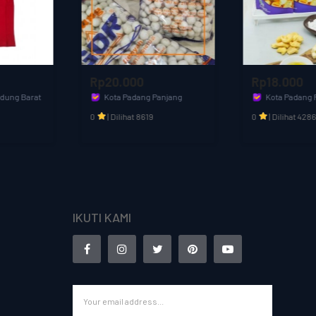
Rp20.000
Rp18.000
Kota Padang Panjang
Kota Padang Panjang
Toko Baba
Toko Baba
0
|
Dilihat 8619
0
|
Dilihat 4286
IKUTI KAMI