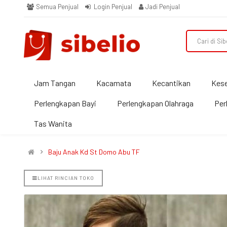
Semua Penjual
Login Penjual
Jadi Penjual
Jam Tangan
Kacamata
Kecantikan
Kes
Perlengkapan Bayi
Perlengkapan Olahraga
Per
Tas Wanita
Baju Anak Kd St Domo Abu TF
LIHAT RINCIAN TOKO