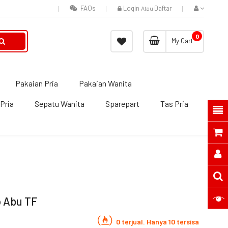
FAQs
Login
Daftar
Atau
0
My Cart
Pakaian Pria
Pakaian Wanita
Pria
Sepatu Wanita
Sparepart
Tas Pria
o Abu TF
0 terjual. Hanya 10 tersisa