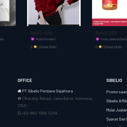
Rp62.400
Rp40.000
Kota Kendari
Kota Jakarta Barat
Cahaya muslim
CANGKIR MAS OFFICIAL
0
|
Dilihat 3082
0
|
Dilihat 2590
OFFICE
SIBELIO
PT Sibelio Perdana Sejahtera
Promo saat 
CIkarang, Bekasi, Jawa Barat, Indonesia,
Sibelio Affi
17531
Mulai Juala
+62-882-1266-5246
Syarat Dan 