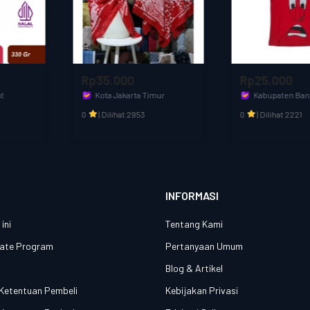
Rp35.000
Rp25.000
Kota Jakarta Timur
Kabupaten Bandung Barat
Aditia Kids & Fashion
olfashion
0
|
Dilihat 2953
0
|
Dilihat 2221
INFORMASI
ini
Tentang Kami
liate Program
Pertanyaan Umum
n
Blog & Artikel
Ketentuan Pembeli
Kebijakan Privasi