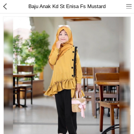
Baju Anak Kd St Enisa Fs Mustard
Jam Tangan
Kacamata
Kecantikan
Kesehatan
Mainan
Makanan & Minuman
Pakaian Anak