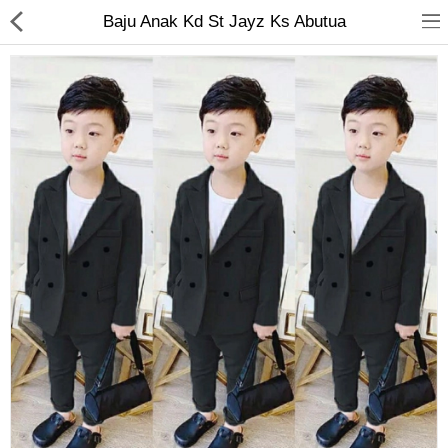
Baju Anak Kd St Jayz Ks Abutua
Jam Tangan
Kacamata
Kecantikan
Kesehatan
Mainan
Makanan & Minuman
Pakaian Anak