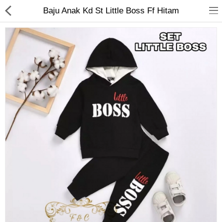
Baju Anak Kd St Little Boss Ff Hitam
Jam Tangan
Kacamata
Kecantikan
Kesehatan
Mainan
Makanan & Minuman
Pakaian Anak