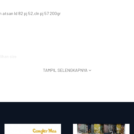
 atsan ld 82 pj 52,cln pj 57 200gr
lihan size
TAMPIL SELENGKAPNYA