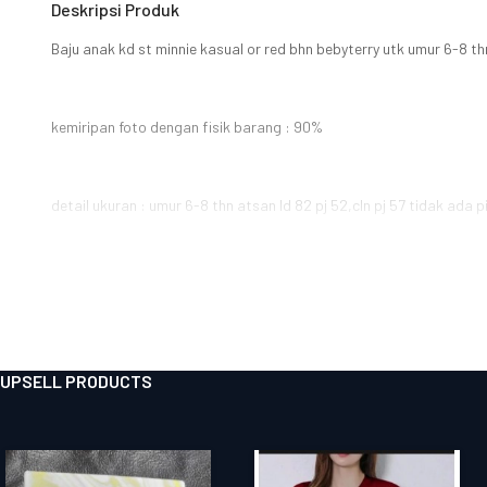
Deskripsi Produk
Baju anak kd st minnie kasual or red bhn bebyterry utk umur 6-8 thn
kemiripan foto dengan fisik barang : 90%
detail ukuran : umur 6-8 thn atsan ld 82 pj 52,cln pj 57 tidak ada pi
UPSELL PRODUCTS