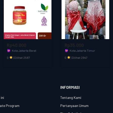
Rp35.000
Rp25.000
Kota Jakarta Timur
Kabupaten Bandung Bara
Aditia Kids & Fashion
olfashion
0
|
Dilihat 2947
0
|
Dilihat 2217
INFORMASI
ini
Tentang Kami
liate Program
Pertanyaan Umum