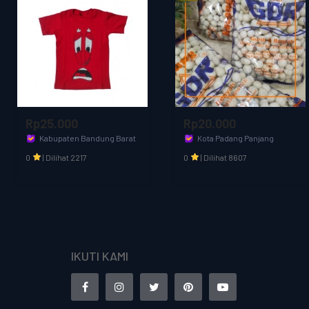
Rp20.000
Rp18.000
t
Kota Padang Panjang
Kota Padang Panjang
Toko Baba
Toko Baba
0
|
Dilihat 8607
0
|
Dilihat 4277
IKUTI KAMI