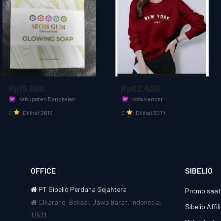
Rp62.400
Rp40.000
Kota Kendari
Kota Jakarta Barat
Cahaya muslim
CANGKIR MAS OFFICIAL
0
|
Dilihat 3077
0
|
Dilihat 2587
OFFICE
SIBELIO
PT Sibelio Perdana Sejahtera
Promo saat 
CIkarang, Bekasi, Jawa Barat, Indonesia,
Sibelio Affi
17531