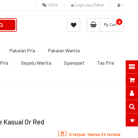
FAQs
Login
Daftar
Atau
0
My Cart
Pakaian Pria
Pakaian Wanita
Pria
Sepatu Wanita
Sparepart
Tas Pria
e Kasual Or Red
0 terjual. Hanya 24 tersisa