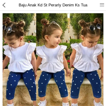
Baju Anak Kd St Perarly Denim Ks Tua
Jam Tangan
Kacamata
Kecantikan
Kesehatan
Mainan
Makanan & Minuman
Pakaian Anak