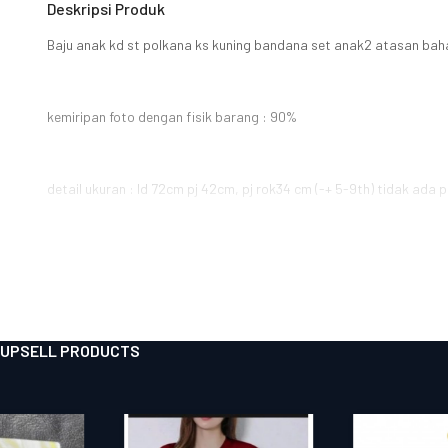
Deskripsi Produk
Baju anak kd st polkana ks kuning bandana set anak2 atasan baha
kemiripan foto dengan fisik barang : 90%
detail ukuran : ld 72cm pj 42cm, pj rok34 cm (-+ 5-9th) tidak ada pi
UPSELL PRODUCTS