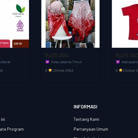
Rp35.000
Rp25.000
Kota Jakarta Timur
Kabupaten Bandung Barat
Aditia Kids & Fashion
olfashion
0
|
Dilihat 2953
0
|
Dilihat 2221
INFORMASI
ini
Tentang Kami
liate Program
Pertanyaan Umum