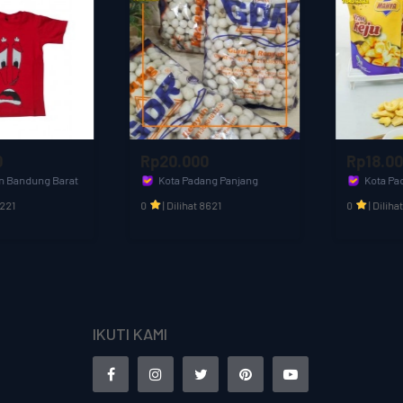
Rp20.000
Rp18.000
Kota Padang Panjang
Kota Padang Panjang
Toko Baba
Toko Baba
0
|
Dilihat 8621
0
|
Dilihat 4286
IKUTI KAMI