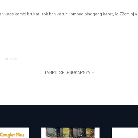
n kaos kombi brukat, rok bhn katun kombed pinggang karet, ld 72cm pj 4
lihan size
TAMPIL SELENGKAPNYA