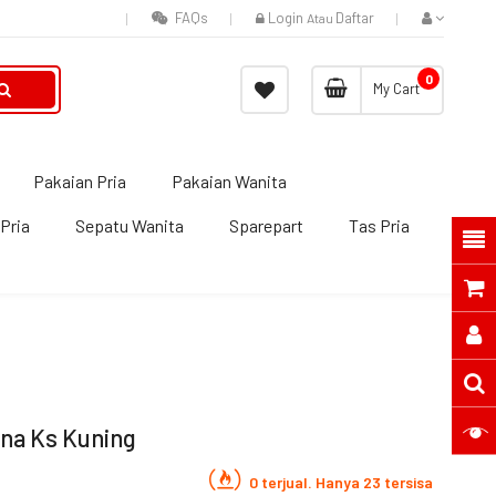
FAQs
Login
Daftar
Atau
0
My Cart
Pakaian Pria
Pakaian Wanita
Pria
Sepatu Wanita
Sparepart
Tas Pria
ana Ks Kuning
0 terjual. Hanya 23 tersisa