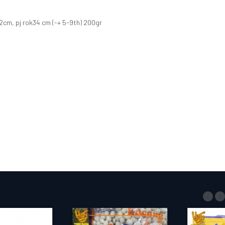
2cm, pj rok34 cm (-+ 5-9th) 200gr
‹
›