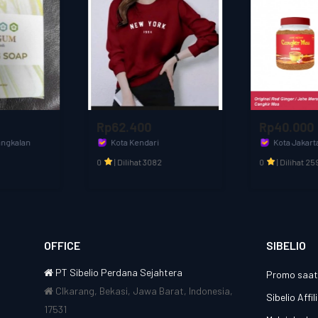
Rp62.400
Rp40.000
Kota Kendari
Kota Jakarta Barat
Cahaya muslim
CANGKIR MAS OFFICIAL
0
|
Dilihat 3082
0
|
Dilihat 2590
OFFICE
SIBELIO
PT Sibelio Perdana Sejahtera
Promo saat 
CIkarang, Bekasi, Jawa Barat, Indonesia,
Sibelio Affi
17531