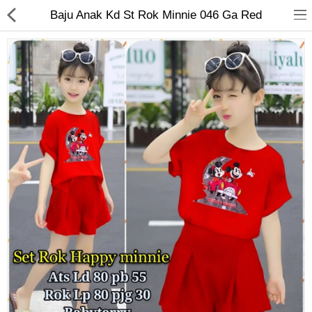
Baju Anak Kd St Rok Minnie 046 Ga Red
Jam Tangan
Kacamata
Kecantikan
Kesehatan
Mainan
Makanan & Minuman
Pakaian Anak