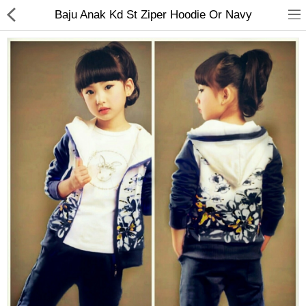
Baju Anak Kd St Ziper Hoodie Or Navy
Jam Tangan
Kacamata
Kecantikan
Kesehatan
Mainan
Makanan & Minuman
Pakaian Anak