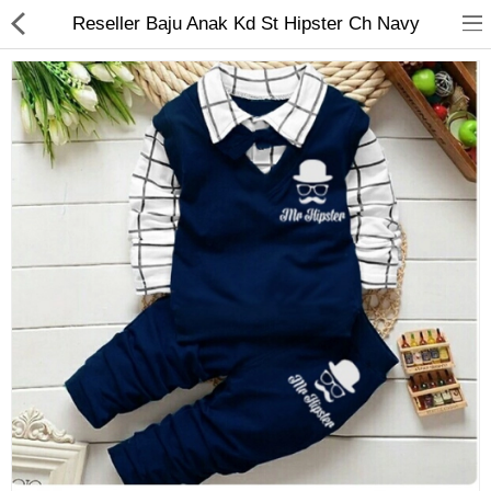
Reseller Baju Anak Kd St Hipster Ch Navy
Jam Tangan
Kacamata
Kecantikan
Kesehatan
Mainan
Makanan & Minuman
Pakaian Anak